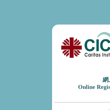
網
Online Regi